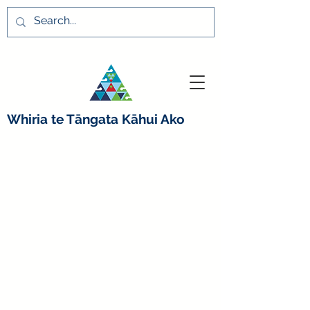
Whiria te Tāngata K
ā
hui Ako